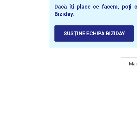
Dacă îți place ce facem, poți c
Biziday.
SUSȚINE ECHIPA BIZIDAY
Mai 