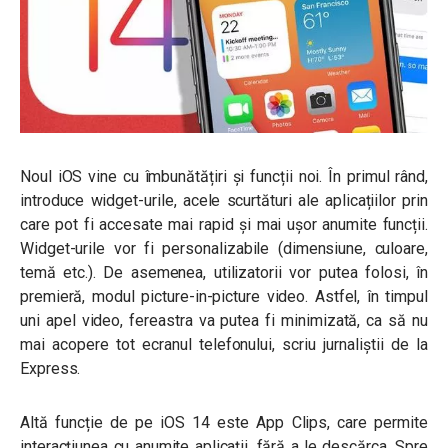
Noul iOS vine cu îmbunătățiri și funcții noi. În primul rând,
introduce widget-urile, acele scurtături ale aplicațiilor prin
care pot fi accesate mai rapid și mai ușor anumite funcții.
Widget-urile vor fi personalizabile (dimensiune, culoare,
temă etc.). De asemenea, utilizatorii vor putea folosi, în
premieră, modul picture-in-picture video. Astfel, în timpul
uni apel video, fereastra va putea fi minimizată, ca să nu
mai acopere tot ecranul telefonului, scriu jurnaliștii de la
Express.
Altă funcție de pe iOS 14 este App Clips, care permite
interacțiunea cu anumite aplicații, fără a le descărca. Spre