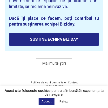
guvernamentale. Spațiile de publicitate sunt
limitate, iar reclama neinvazivă.
Dacă îți place ce facem, poți contribui tu
pentru susținerea echipei Biziday.
SUSȚINE ECHIPA BIZIDAY
Mai multe știri
Politica de confidențialitate
·
Contact
2026 © Biziday
Acest site foloseşte cookies pentru a îmbunătăți experiența ta
de navigare.
Accept
Refuz