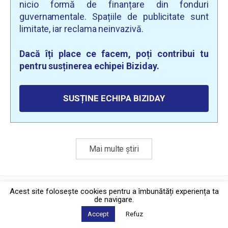
nicio formă de finanțare din fonduri
guvernamentale. Spațiile de publicitate sunt
limitate, iar reclama neinvazivă.
Dacă îți place ce facem, poți contribui tu
pentru susținerea echipei Biziday.
SUSȚINE ECHIPA BIZIDAY
Mai multe știri
Politica de confidențialitate
·
Contact
Acest site foloseşte cookies pentru a îmbunătăți experiența ta
2026 © Biziday
de navigare.
Accept
Refuz