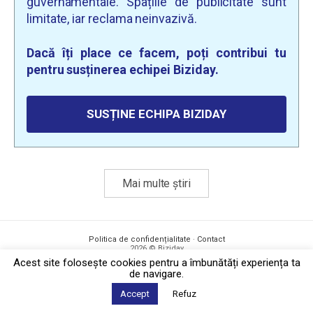
guvernamentale. Spațiile de publicitate sunt
limitate, iar reclama neinvazivă.
Dacă îți place ce facem, poți contribui tu
pentru susținerea echipei Biziday.
SUSȚINE ECHIPA BIZIDAY
Mai multe știri
Politica de confidențialitate
·
Contact
2026 © Biziday
Acest site foloseşte cookies pentru a îmbunătăți experiența ta
de navigare.
Accept
Refuz