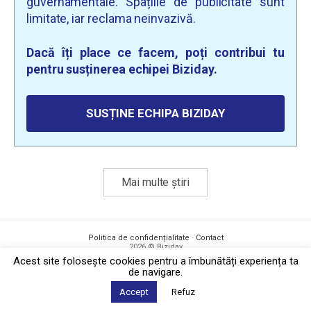
guvernamentale. Spațiile de publicitate sunt
limitate, iar reclama neinvazivă.
Dacă îți place ce facem, poți contribui tu
pentru susținerea echipei Biziday.
SUSȚINE ECHIPA BIZIDAY
Mai multe știri
Politica de confidențialitate
·
Contact
2026 © Biziday
Acest site foloseşte cookies pentru a îmbunătăți experiența ta
de navigare.
Accept
Refuz