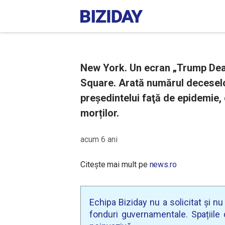
New York. Un ecran „Trump Deat
Square. Arată numărul deceselo
preşedintelui faţă de epidemie, 
morților.
acum 6 ani
Citește mai mult pe
news.ro
Echipa Biziday nu a solicitat și n
fonduri guvernamentale. Spațiile d