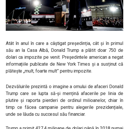
Atât în anul în care a câștigat președinția, cât și în primul
său an la Casa Albă, Donald Trump a plătit doar 750 de
dolari ca impozite pe venit. Președintele american a negat
informațiile publicate de New York Times și a susținut că
plătește „mult, foarte mult” pentru impozite.
Dezvăluirile prezintă o imagine a omului de afaceri Donald
Trump care se lupta să-și mențină afacerile pe linia de
plutire și raporta pierderi de ordinul milioanelor, chiar în
timp ce făcea campanie pentru alegerile prezidențiale,
unde se lăuda cu succesul său financiar.
Trump a primit 427,4 milioane de dolari până în 2018 numai