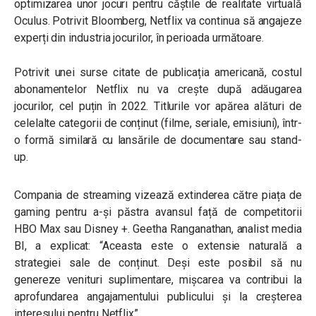
optimizarea unor jocuri pentru căștile de realitate virtuală
Oculus. Potrivit Bloomberg, Netflix va continua să angajeze
experți din industria jocurilor, în perioada următoare.
Potrivit unei surse citate de publicația americană, costul
abonamentelor Netflix nu va crește după adăugarea
jocurilor, cel puțin în 2022. Titlurile vor apărea alături de
celelalte categorii de conținut (filme, seriale, emisiuni), într-
o formă similară cu lansările de documentare sau stand-
up.
Compania de streaming vizează extinderea către piața de
gaming pentru a-și păstra avansul față de competitorii
HBO Max sau Disney +. Geetha Ranganathan, analist media
BI, a explicat:
“Aceasta este o extensie naturală a
strategiei sale de conținut. Deși este posibil să nu
genereze venituri suplimentare, mișcarea va contribui la
aprofundarea angajamentului publicului și la creșterea
interesului pentru Netflix”.