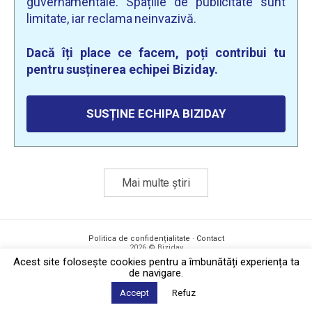
guvernamentale. Spațiile de publicitate sunt
limitate, iar reclama neinvazivă.
Dacă îți place ce facem, poți contribui tu
pentru susținerea echipei Biziday.
SUSȚINE ECHIPA BIZIDAY
Mai multe știri
Politica de confidențialitate
·
Contact
2026 © Biziday
Acest site foloseşte cookies pentru a îmbunătăți experiența ta
de navigare.
Accept
Refuz