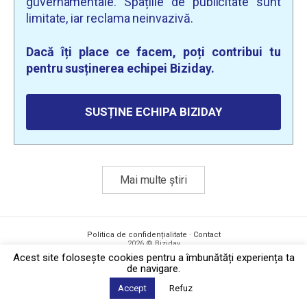
guvernamentale. Spațiile de publicitate sunt
limitate, iar reclama neinvazivă.
Dacă îți place ce facem, poți contribui tu
pentru susținerea echipei Biziday.
SUSȚINE ECHIPA BIZIDAY
Mai multe știri
Politica de confidențialitate
·
Contact
2026 © Biziday
Acest site foloseşte cookies pentru a îmbunătăți experiența ta
de navigare.
Accept
Refuz