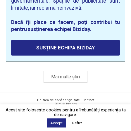
guvernamentale. Spațiile de publicitate sunt
limitate, iar reclama neinvazivă.
Dacă îți place ce facem, poți contribui tu
pentru susținerea echipei Biziday.
SUSȚINE ECHIPA BIZIDAY
Mai multe știri
Politica de confidențialitate
·
Contact
2026 © Biziday
Acest site foloseşte cookies pentru a îmbunătăți experiența ta
de navigare.
Accept
Refuz