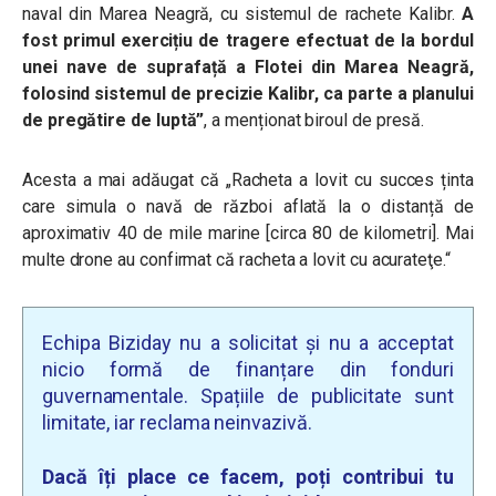
naval din Marea Neagră, cu sistemul de rachete Kalibr.
A
fost primul exercițiu de tragere efectuat de la bordul
unei nave de suprafață a Flotei din Marea Neagră,
folosind sistemul de precizie Kalibr, ca parte a planului
de pregătire de luptă”
, a menționat biroul de presă.
Acesta a mai adăugat că „Racheta a lovit cu succes ținta
care simula o navă de război aflată la o distanță de
aproximativ 40 de mile marine [circa 80 de kilometri].
Mai
multe drone au confirmat că racheta a lovit cu acurateţe.
“
Echipa Biziday nu a solicitat și nu a acceptat
nicio formă de finanțare din fonduri
guvernamentale. Spațiile de publicitate sunt
limitate, iar reclama neinvazivă.
Dacă îți place ce facem, poți contribui tu