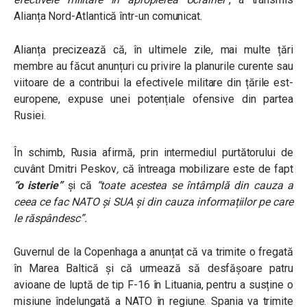
Alianța Nord-Atlantică într-un comunicat.
Alianța precizează că, în ultimele zile, mai multe țări
membre au făcut anunțuri cu privire la planurile curente sau
viitoare de a contribui la efectivele militare din țările est-
europene, expuse unei potențiale ofensive din partea
Rusiei.
În schimb, Rusia afirmă, prin intermediul purtătorului de
cuvânt
Dmitri
Peskov
,
că întreaga mobilizare este de fapt
“o isterie”
și că
“toate acestea se întâmplă din cauza a
ceea ce fac NATO și SUA și din cauza informațiilor pe care
le răspândesc”.
Guvernul de la Copenhaga a anunțat că va trimite o fregată
în Marea Baltică și că urmează să desfășoare patru
avioane de luptă de tip F-16 în Lituania, pentru a susține o
misiune îndelungată a NATO în regiune. Spania va trimite