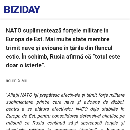
NATO suplimentează forțele militare în
Europa de Est. Mai multe state membre
trimit nave și avioane în țările din flancul
estic. În schimb, Rusia afirmă că “totul este
doar o isterie”.
acum 5 ani
“
Aliații NATO își pregătesc efectivele și trimit forțe militare
suplimentare, printre care nave și avioane de război,
pentru a se alătura efectivelor NATO deja stabilite în
Europa de Est, pentru consolidarea defensivei aliaților, pe
măsură ce Rusia continuă să-și sporească forțele și
efectivele militare în apropierea
Ucrainei
”, a transmis