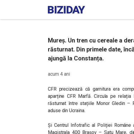
Mureș. Un tren cu cereale a der
răsturnat. Din primele date, înc
ajungă la Constanța.
acum 4 ani
CFR precizează că
garnitura era comp
aparține CFR Marfă. Circula pe relația
răsturnat între stațiile Monor Gledin –
aduse din Ucraina.
Și Centrul Infotrafic al Poliției Române 
Magistrala 400 Brașov – Satu Mare, din