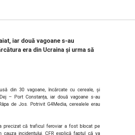
aiat, iar două vagoane s-au
ărcătura era din Ucraina și urma să
usă din 30 vagoane, încărcate cu cereale, și
 Dej – Port Constanța, iar două vagoane s-au
 Râpa de Jos. Potrivit G4Media, cerealele erau
a precizat că traficul feroviar a fost blocat pe
 cauza incidentului. CFR explică faptul că va