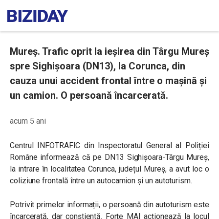
Mureș. Trafic oprit la ieșirea din Târgu Mureș
spre Sighișoara (DN13), la Corunca, din
cauza unui accident frontal între o mașină și
un camion. O persoană încarcerată.
acum 5 ani
Centrul INFOTRAFIC din Inspectoratul General al Poliției
Române
informează că pe DN13 Sighișoara-Târgu Mureș,
la intrare în localitatea Corunca, județul Mureș, a avut loc o
coliziune frontală între un autocamion și un autoturism.
Potrivit primelor informații, o persoană din autoturism este
încarcerată, dar conștientă. Forțe MAI acționează la locul