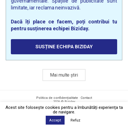
guvernamentale. Spațiile de publicitate sunt
limitate, iar reclama neinvazivă.
Dacă îți place ce facem, poți contribui tu
pentru susținerea echipei Biziday.
SUSȚINE ECHIPA BIZIDAY
Mai multe știri
Politica de confidențialitate
·
Contact
2026 © Biziday
Acest site foloseşte cookies pentru a îmbunătăți experiența ta
de navigare.
Accept
Refuz