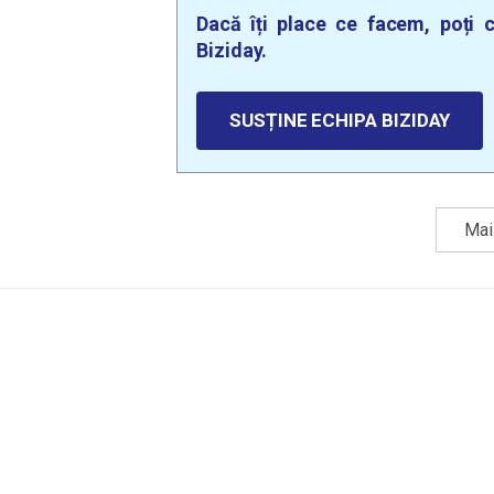
Dacă îți place ce facem, poți c
Biziday.
SUSȚINE ECHIPA BIZIDAY
Mai 