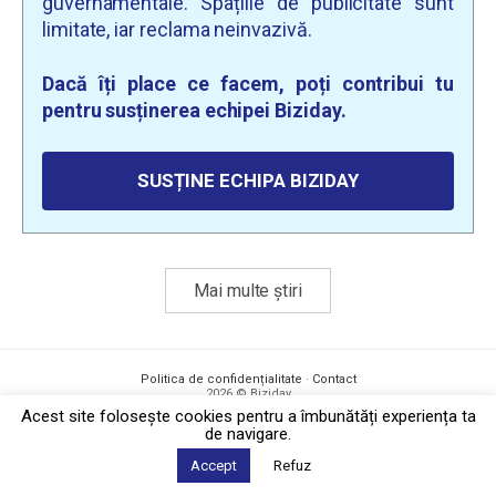
guvernamentale. Spațiile de publicitate sunt
limitate, iar reclama neinvazivă.
Dacă îți place ce facem, poți contribui tu
pentru susținerea echipei Biziday.
SUSȚINE ECHIPA BIZIDAY
Mai multe știri
Politica de confidențialitate
·
Contact
2026 © Biziday
Acest site foloseşte cookies pentru a îmbunătăți experiența ta
de navigare.
Accept
Refuz