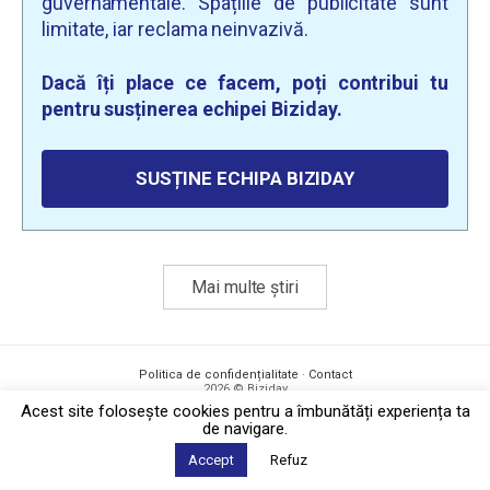
guvernamentale. Spațiile de publicitate sunt
limitate, iar reclama neinvazivă.
Dacă îți place ce facem, poți contribui tu
pentru susținerea echipei Biziday.
SUSȚINE ECHIPA BIZIDAY
Mai multe știri
Politica de confidențialitate
·
Contact
2026 © Biziday
Acest site foloseşte cookies pentru a îmbunătăți experiența ta
de navigare.
Accept
Refuz