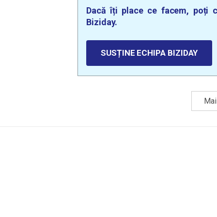
Dacă îți place ce facem, poți c
Biziday.
SUSȚINE ECHIPA BIZIDAY
Mai 