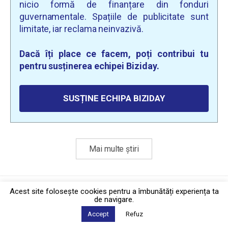
nicio formă de finanțare din fonduri
guvernamentale. Spațiile de publicitate sunt
limitate, iar reclama neinvazivă.
Dacă îți place ce facem, poți contribui tu
pentru susținerea echipei Biziday.
SUSȚINE ECHIPA BIZIDAY
Mai multe știri
Politica de confidențialitate
·
Contact
Acest site foloseşte cookies pentru a îmbunătăți experiența ta
2026 © Biziday
de navigare.
Accept
Refuz