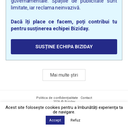
guvernamentale. Spațiile de publicitate sunt
limitate, iar reclama neinvazivă.
Dacă îți place ce facem, poți contribui tu
pentru susținerea echipei Biziday.
SUSȚINE ECHIPA BIZIDAY
Mai multe știri
Politica de confidențialitate
·
Contact
2026 © Biziday
Acest site foloseşte cookies pentru a îmbunătăți experiența ta
de navigare.
Accept
Refuz