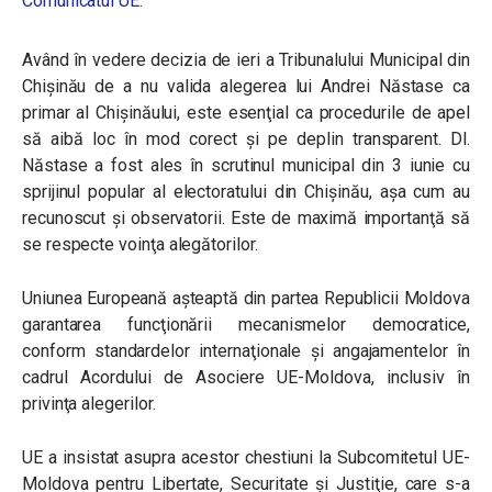
Comunicatul UE:
Având în vedere decizia de ieri a Tribunalului Municipal din
Chişinău de a nu valida alegerea lui Andrei Năstase ca
primar al Chişinăului, este esenţial ca procedurile de apel
să aibă loc în mod corect şi pe deplin transparent. Dl.
Năstase a fost ales în scrutinul municipal din 3 iunie cu
sprijinul popular al electoratului din Chişinău, aşa cum au
recunoscut şi observatorii. Este de maximă importanţă să
se respecte voinţa alegătorilor.
Uniunea Europeană aşteaptă din partea Republicii Moldova
garantarea funcţionării mecanismelor democratice,
conform standardelor internaţionale şi angajamentelor în
cadrul Acordului de Asociere UE-Moldova, inclusiv în
privinţa alegerilor.
UE a insistat asupra acestor chestiuni la Subcomitetul UE-
Moldova pentru Libertate, Securitate şi Justiţie, care s-a