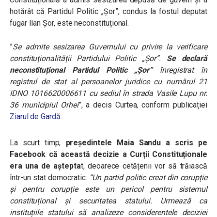
hotărât că Partidul Politic „Șor”, condus la fostul deputat
fugar Ilan Șor, este neconstituțional.
”
Se admite sesizarea Guvernului cu privire la verificare
constituționalității Partidului Politic „Șor”.
Se declară
neconstituțional Partidul Politic „Șor”
înregistrat în
registrul de stat al persoanelor juridice cu numărul 21
IDNO 1016620006611 cu sediul în strada Vasile Lupu nr.
36 municipiul Orhei
”, a decis Curtea, conform publicației
Ziarul de Gardă
.
La scurt timp,
președintele Maia Sandu a scris pe
Facebook că această decizie a Curții Constituționale
era una de aștepta
t, deoarece cetățenii vor să trăiască
într-un stat democratic.
“Un partid politic creat din corupție
și pentru corupție este un pericol pentru sistemul
constituțional și securitatea statului. Urmează ca
instituțiile statului să analizeze considerentele deciziei