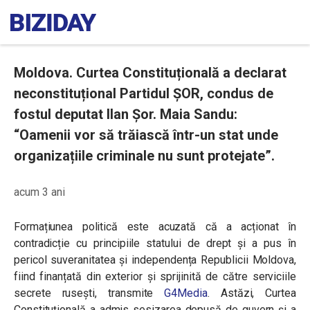
Moldova. Curtea Constituțională a declarat
neconstituțional Partidul ȘOR, condus de
fostul deputat Ilan Șor. Maia Sandu:
“Oamenii vor să trăiască într-un stat unde
organizațiile criminale nu sunt protejate”.
acum 3 ani
Formațiunea politică este acuzată că a acționat în
contradicție cu principiile statului de drept și a pus în
pericol suveranitatea și independența Republicii Moldova,
fiind finanțată din exterior și sprijinită de către serviciile
secrete rusești, transmite
G4Media
. Astăzi, Curtea
Constituțională a admis sesizarea depusă de guvern și a