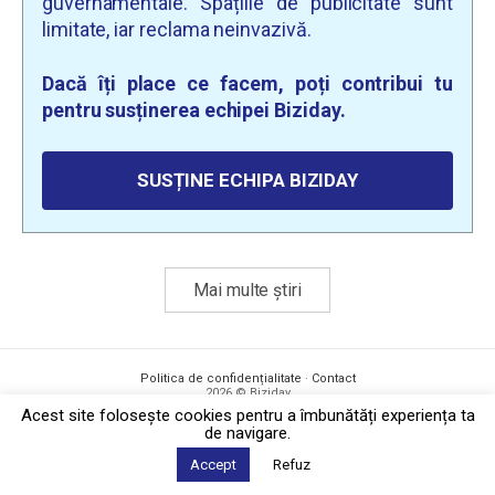
guvernamentale. Spațiile de publicitate sunt
limitate, iar reclama neinvazivă.
Dacă îți place ce facem, poți contribui tu
pentru susținerea echipei Biziday.
SUSȚINE ECHIPA BIZIDAY
Mai multe știri
Politica de confidențialitate
·
Contact
2026 © Biziday
Acest site foloseşte cookies pentru a îmbunătăți experiența ta
de navigare.
Accept
Refuz