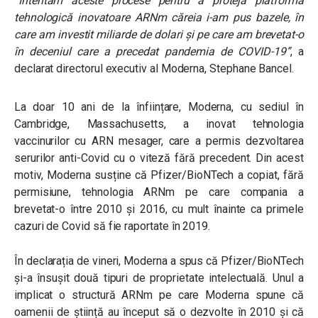
“
Intentăm aceste procese pentru a proteja platforma
tehnologică inovatoare ARNm căreia i-am pus bazele, în
care am investit miliarde de dolari și pe care am brevetat-o
​​în deceniul care a precedat pandemia de COVID-19
”
, a
declarat directorul executiv al Moderna, Stephane Bancel.
La doar 10 ani de la înființare, Moderna, cu sediul în
Cambridge, Massachusetts, a inovat tehnologia
vaccinurilor cu ARN mesager, care a permis dezvoltarea
serurilor anti-Covid cu o viteză fără precedent. Din acest
motiv, Moderna susține că Pfizer/BioNTech a copiat, fără
permisiune, tehnologia ARNm pe care compania a
brevetat-o ​​între 2010 și 2016, cu mult înainte ca primele
cazuri de Covid să fie raportate în 2019.
În declarația de vineri, Moderna a spus că Pfizer/BioNTech
și-a însușit două tipuri de proprietate intelectuală. Unul a
implicat o structură ARNm pe care Moderna spune că
oamenii de știință au început să o dezvolte în 2010 și că