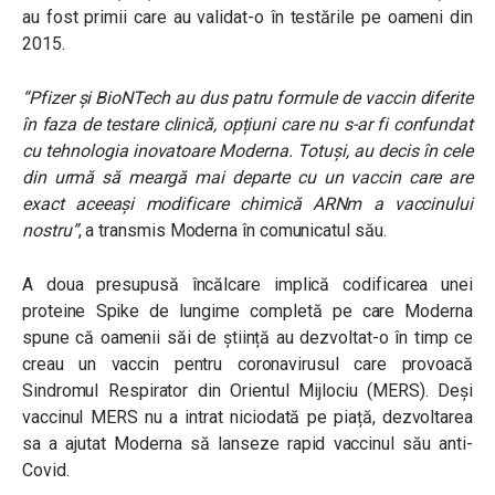
au fost primii care au validat-o în testările pe oameni din
2015.
“
Pfizer și BioNTech au dus patru formule de vaccin diferite
în faza de testare clinică, opțiuni care nu s-ar fi confundat
cu tehnologia inovatoare Moderna. Totuși, au decis în cele
din urmă să meargă mai departe cu un vaccin care are
exact aceeași modificare chimică ARNm a vaccinului
nostru
”
, a transmis Moderna în comunicatul său.
A doua presupusă încălcare implică codificarea unei
proteine Spike ​​​​de lungime completă pe care Moderna
spune că oamenii săi de știință au dezvoltat-o ​​în timp ce
creau un vaccin pentru coronavirusul care provoacă
Sindromul Respirator din Orientul Mijlociu (MERS). Deși
vaccinul MERS nu a intrat niciodată pe piață, dezvoltarea
sa a ajutat Moderna să lanseze rapid vaccinul său anti-
Covid.