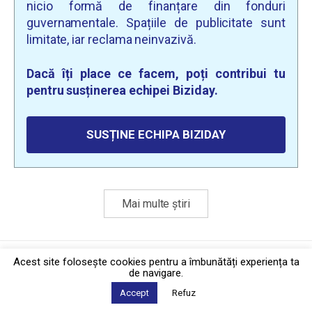
nicio formă de finanțare din fonduri
guvernamentale. Spațiile de publicitate sunt
limitate, iar reclama neinvazivă.
Dacă îți place ce facem, poți contribui tu
pentru susținerea echipei Biziday.
SUSȚINE ECHIPA BIZIDAY
Mai multe știri
Politica de confidențialitate
·
Contact
Acest site foloseşte cookies pentru a îmbunătăți experiența ta
2026 © Biziday
de navigare.
Accept
Refuz