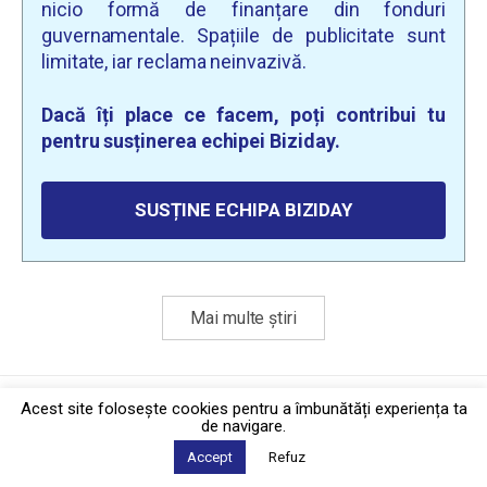
nicio formă de finanțare din fonduri
guvernamentale. Spațiile de publicitate sunt
limitate, iar reclama neinvazivă.
Dacă îți place ce facem, poți contribui tu
pentru susținerea echipei Biziday.
SUSȚINE ECHIPA BIZIDAY
Mai multe știri
Politica de confidențialitate
·
Contact
Acest site foloseşte cookies pentru a îmbunătăți experiența ta
2026 © Biziday
de navigare.
Accept
Refuz