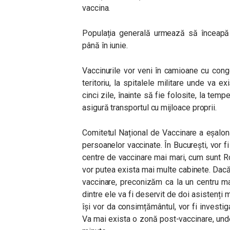
vaccina.
Populația generală urmează să înceapă î
până în iunie.
Vaccinurile vor veni în camioane cu conge
teritoriu, la spitalele militare unde va e
cinci zile, înainte să fie folosite, la te
asigură transportul cu mijloace proprii.
Comitetul Național de Vaccinare a eșalona
persoanelor vaccinate. În București, vor fi
centre de vaccinare mai mari, cum sunt 
vor putea exista mai multe cabinete. Dacă
vaccinare, preconizăm ca la un centru ma
dintre ele va fi deservit de doi asistenți
își vor da consimțământul, vor fi investig
Va mai exista o zonă post-vaccinare, un