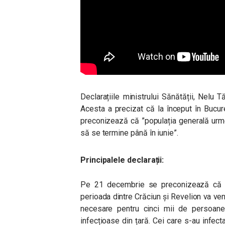
Declarațiile ministrului Sănătății, Nelu Tă
Acesta a precizat că la început în Bucur
preconizează că ”p
opulația generală urm
să se termine până în iunie”.
Principalele declarații:
Pe 21 decembrie se preconizează că v
perioada dintre Crăciun și Revelion va ve
necesare pentru cinci mii de persoane.
infecțioase din țară. Cei care s-au infec