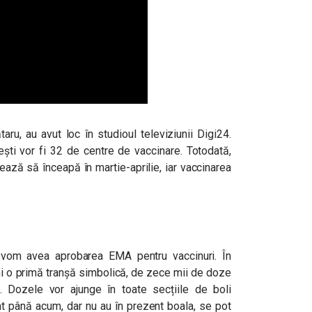
taru, au avut loc în studioul televiziunii Digi24.
ești vor fi 32 de centre de vaccinare. Totodată,
ează să înceapă în martie-aprilie, iar vaccinarea
om avea aprobarea EMA pentru vaccinuri. În
ni o primă tranșă simbolică, de zece mii de doze
 Dozele vor ajunge în toate secțiile de boli
tat până acum, dar nu au în prezent boala, se pot