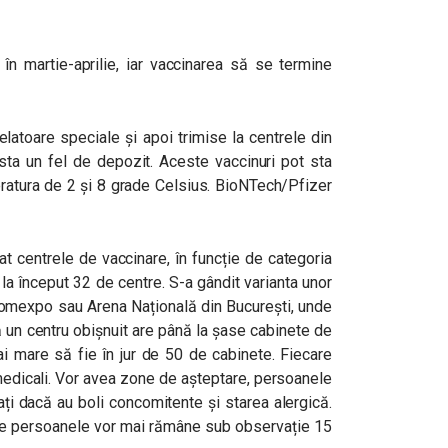
n martie-aprilie, iar vaccinarea să se termine
latoare speciale și apoi trimise la centrele din
xista un fel de depozit. Aceste vaccinuri pot sta
mperatura de 2 și 8 grade Celsius. BioNTech/Pfizer
t centrele de vaccinare, în funcție de categoria
 la început 32 de centre. S-a gândit varianta unor
Romexpo sau Arena Națională din București, unde
 un centru obișnuit are până la șase cabinete de
i mare să fie în jur de 50 de cabinete. Fiecare
 medicali. Vor avea zone de așteptare, persoanele
ați dacă au boli concomitente și starea alergică.
de persoanele vor mai rămâne sub observație 15