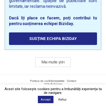
guvernamentale. Spațiile de publicitate sunt
limitate, iar reclama neinvazivă.
Dacă îți place ce facem, poți contribui tu
pentru susținerea echipei Biziday.
SUSȚINE ECHIPA BIZIDAY
Mai multe știri
Politica de confidențialitate
·
Contact
2026 © Biziday
Acest site foloseşte cookies pentru a îmbunătăți experiența ta
de navigare.
Accept
Refuz