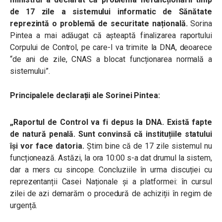
de 17 zile a sistemului informatic de Sănătate
reprezintă o problemă de securitate națională.
Sorina
Pintea a mai adăugat că așteaptă finalizarea raportului
Corpului de Control, pe care-l va trimite la DNA, deoarece
“de ani de zile, CNAS a blocat funcționarea normală a
sistemului”.
Principalele declarații ale Sorinei Pintea:
„Raportul de Control va fi depus la DNA. Există fapte
de natură penală. Sunt convinsă că instituțiile statului
își vor face datoria.
Știm bine că de 17 zile sistemul nu
funcționează. Astăzi, la ora 10:00 s-a dat drumul la sistem,
dar a mers cu sincope. Concluziile în urma discuției cu
reprezentanții Casei Naționale și a platformei: în cursul
zilei de azi demarăm o procedură de achiziții în regim de
urgență.