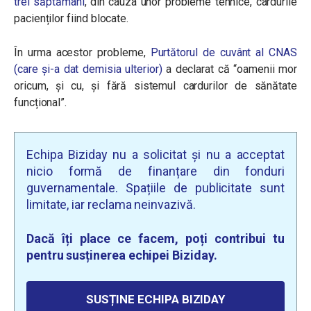
trei săptămâni
, din cauza unor probleme tehnice, cardurile
pacienților fiind blocate.
În urma acestor probleme,
Purtătorul de cuvânt al CNAS
(care și-a dat demisia ulterior)
a declarat că “oamenii mor
oricum, și cu, și fără sistemul cardurilor de sănătate
funcțional”.
Echipa Biziday nu a solicitat și nu a acceptat
nicio formă de finanțare din fonduri
guvernamentale. Spațiile de publicitate sunt
limitate, iar reclama neinvazivă.
Dacă îți place ce facem, poți contribui tu
pentru susținerea echipei Biziday.
SUSȚINE ECHIPA BIZIDAY