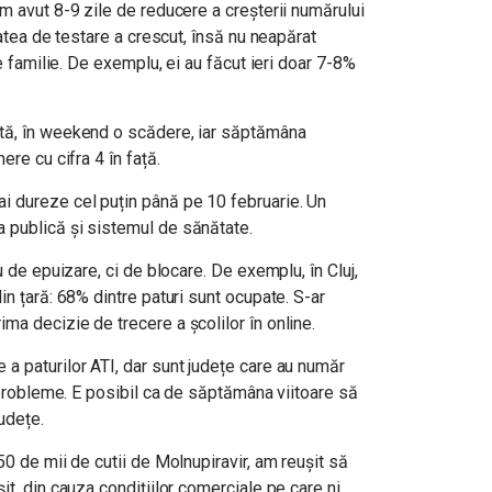
m avut 8-9 zile de reducere a creșterii numărului
tatea de testare a crescut, însă nu neapărat
de familie. De exemplu, ei au făcut ieri doar 7-8%
tă, în weekend o scădere, iar săptămâna
ere cu cifra 4 în față.
i dureze cel puțin până pe 10 februarie. Un
 publică și sistemul de sănătate.
u de epuizare, ci de blocare. De exemplu, în Cluj,
in țară: 68% dintre paturi sunt ocupate. S-ar
a decizie de trecere a școlilor în online.
a paturilor ATI, dar sunt județe care au număr
i probleme. E posibil ca de săptămâna viitoare să
udețe.
50 de mii de cutii de Molnupiravir, am reușit să
it, din cauza condițiilor comerciale pe care ni