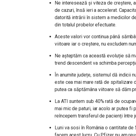
Ne interesează și viteza de creștere, a
de cazuri, însă ieri a accelerat. Capaci
datorită intrării în sistem a medicilor 
din totalul probelor efectuate.
Aceste valori vor continua până sămbâ
viitoare iar o creștere, nu excludem num
Ne așteptăm ca această evoluție să ma
trend descendent va schimba percepția
În anumite județe, sistemul dă indicii n
este cea mai mare rată de spitalizare d
putea ca săptămâna viitoare să dăm prim
La ATI suntem sub 40% rată de ocupare 
mai mic de paturi, iar acolo ar putea f
reîncepem transferul de pacienți între j
Luni va sosi în România o cantitate de 
facem acest lucru. Cu Pfizer nu am reuș