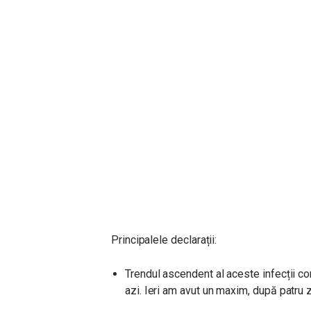
Principalele declarații:
Trendul ascendent al aceste infecții c
azi. Ieri am avut un maxim, după patru z