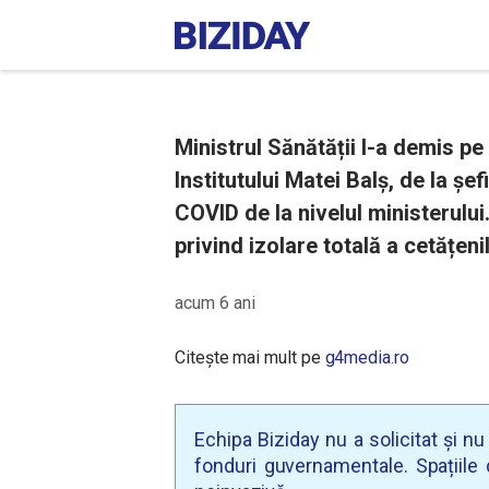
Ministrul Sănătății l-a demis pe
Institutului Matei Balș, de la șef
COVID de la nivelul ministerului
privind izolare totală a cetățeni
acum 6 ani
Citește mai mult pe
g4media.ro
Echipa Biziday nu a solicitat și n
fonduri guvernamentale. Spațiile d