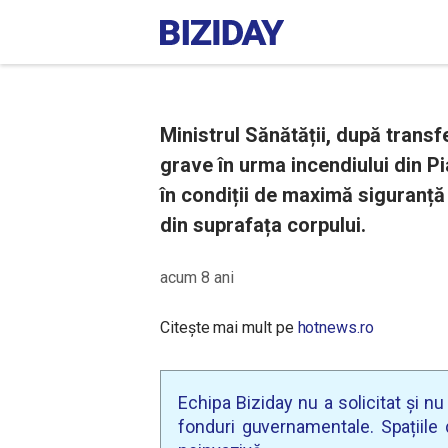
Ministrul Sănătății, după transfe
grave în urma incendiului din P
în condiții de maximă siguranță
din suprafața corpului.
acum 8 ani
Citește mai mult pe
hotnews.ro
Echipa Biziday nu a solicitat și n
fonduri guvernamentale. Spațiile d