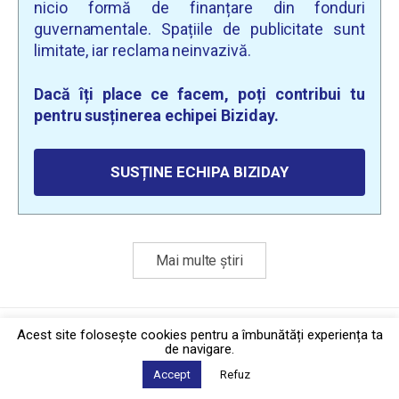
nicio formă de finanțare din fonduri
guvernamentale. Spațiile de publicitate sunt
limitate, iar reclama neinvazivă.
Dacă îți place ce facem, poți contribui tu
pentru susținerea echipei Biziday.
SUSȚINE ECHIPA BIZIDAY
Mai multe știri
Politica de confidențialitate
·
Contact
Acest site foloseşte cookies pentru a îmbunătăți experiența ta
2026 © Biziday
de navigare.
Accept
Refuz