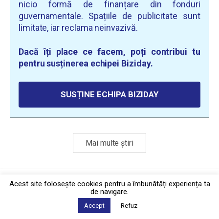
nicio formă de finanțare din fonduri
guvernamentale. Spațiile de publicitate sunt
limitate, iar reclama neinvazivă.
Dacă îți place ce facem, poți contribui tu
pentru susținerea echipei Biziday.
SUSȚINE ECHIPA BIZIDAY
Mai multe știri
Politica de confidențialitate
·
Contact
Acest site foloseşte cookies pentru a îmbunătăți experiența ta
2026 © Biziday
de navigare.
Accept
Refuz