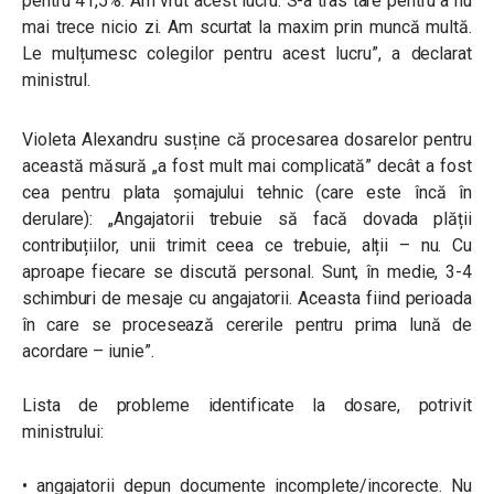
pentru 41,5%. Am vrut acest lucru. S-a tras tare pentru a nu
mai trece nicio zi. Am scurtat la maxim prin muncă multă.
Le mulțumesc colegilor pentru acest lucru”, a declarat
ministrul.
Violeta Alexandru susține că procesarea dosarelor pentru
această măsură „a fost mult mai complicată” decât a fost
cea pentru plata șomajului tehnic (care este încă în
derulare): „Angajatorii trebuie să facă dovada plății
contribuțiilor, unii trimit ceea ce trebuie, alții – nu. Cu
aproape fiecare se discută personal. Sunt, în medie, 3-4
schimburi de mesaje cu angajatorii. Aceasta fiind perioada
în care se procesează cererile pentru prima lună de
acordare – iunie”.
Lista de probleme identificate la dosare, potrivit
ministrului:
• angajatorii depun documente incomplete/incorecte. Nu