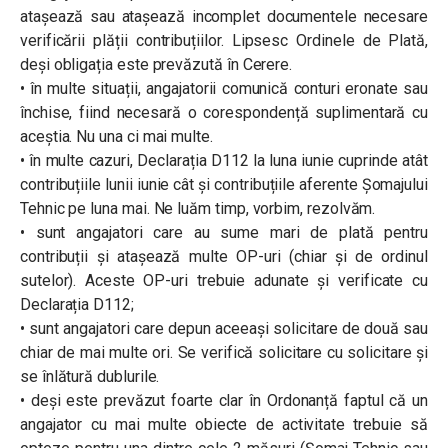
atașează sau atașează incomplet documentele necesare
verificării plății contribuțiilor. Lipsesc Ordinele de Plată,
deși obligația este prevăzută în Cerere.
• în multe situații, angajatorii comunică conturi eronate sau
închise, fiind necesară o corespondență suplimentară cu
aceștia. Nu una ci mai multe.
• în multe cazuri, Declarația D112 la luna iunie cuprinde atât
contribuțiile lunii iunie cât și contribuțiile aferente Șomajului
Tehnic pe luna mai. Ne luăm timp, vorbim, rezolvăm.
• sunt angajatori care au sume mari de plată pentru
contribuții și atașează multe OP-uri (chiar și de ordinul
sutelor). Aceste OP-uri trebuie adunate și verificate cu
Declarația D112;
• sunt angajatori care depun aceeași solicitare de două sau
chiar de mai multe ori. Se verifică solicitare cu solicitare și
se înlătură dublurile.
• deși este prevăzut foarte clar în Ordonanță faptul că un
angajator cu mai multe obiecte de activitate trebuie să