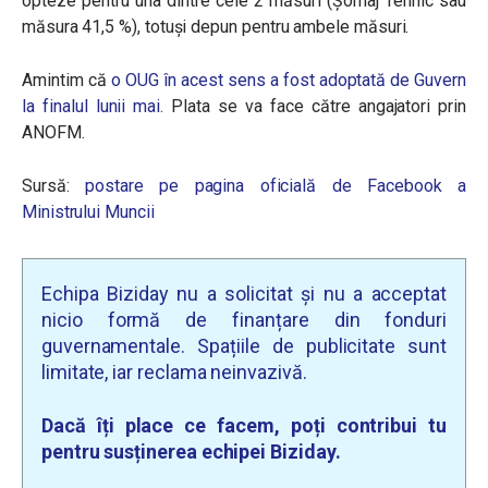
opteze pentru una dintre cele 2 măsuri (Șomaj Tehnic sau
măsura 41,5 %), totuși depun pentru ambele măsuri.
Amintim că
o OUG în acest sens a fost adoptată de Guvern
la finalul lunii mai.
Plata se va face către angajatori prin
ANOFM.
Sursă:
postare pe pagina oficială de Facebook a
Ministrului Muncii
Echipa Biziday nu a solicitat și nu a acceptat
nicio formă de finanțare din fonduri
guvernamentale. Spațiile de publicitate sunt
limitate, iar reclama neinvazivă.
Dacă îți place ce facem, poți contribui tu
pentru susținerea echipei Biziday.