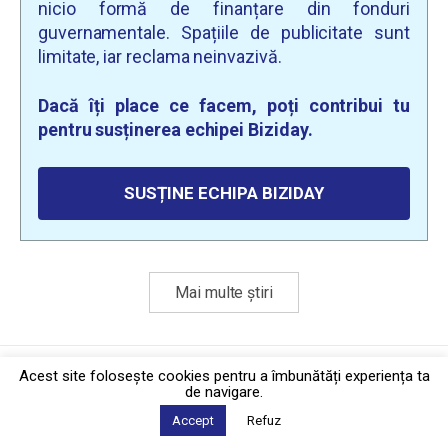
nicio formă de finanțare din fonduri
guvernamentale. Spațiile de publicitate sunt
limitate, iar reclama neinvazivă.
Dacă îți place ce facem, poți contribui tu
pentru susținerea echipei Biziday.
SUSȚINE ECHIPA BIZIDAY
Mai multe știri
Politica de confidențialitate
·
Contact
Acest site foloseşte cookies pentru a îmbunătăți experiența ta
2026 © Biziday
de navigare.
Accept
Refuz