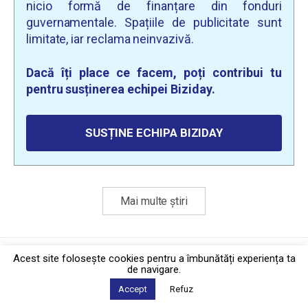
nicio formă de finanțare din fonduri
guvernamentale. Spațiile de publicitate sunt
limitate, iar reclama neinvazivă.
Dacă îți place ce facem, poți contribui tu
pentru susținerea echipei Biziday.
SUSȚINE ECHIPA BIZIDAY
Mai multe știri
Politica de confidențialitate
·
Contact
Acest site foloseşte cookies pentru a îmbunătăți experiența ta
2026 © Biziday
de navigare.
Accept
Refuz