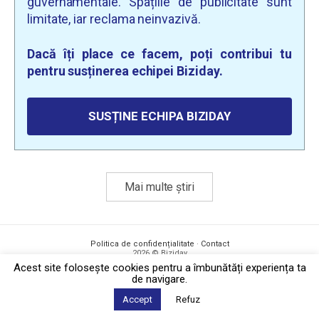
guvernamentale. Spațiile de publicitate sunt
limitate, iar reclama neinvazivă.
Dacă îți place ce facem, poți contribui tu
pentru susținerea echipei Biziday.
SUSȚINE ECHIPA BIZIDAY
Mai multe știri
Politica de confidențialitate
·
Contact
2026 © Biziday
Acest site foloseşte cookies pentru a îmbunătăți experiența ta
de navigare.
Accept
Refuz