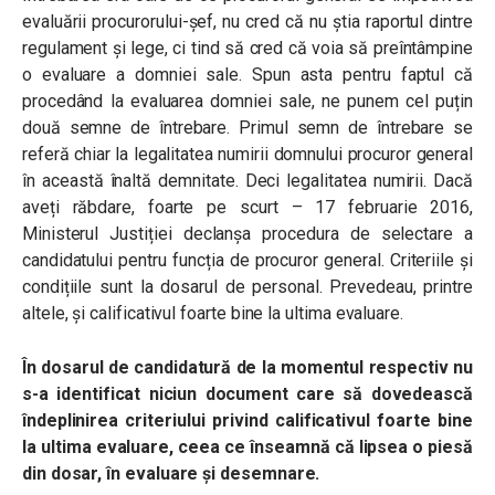
evaluării procurorului-șef, nu cred că nu știa raportul dintre
regulament și lege, ci tind să cred că voia să preîntâmpine
o evaluare a domniei sale. Spun asta pentru faptul că
procedând la evaluarea domniei sale, ne punem cel puțin
două semne de întrebare. Primul semn de întrebare se
referă chiar la legalitatea numirii domnului procuror general
în această înaltă demnitate. Deci legalitatea numirii. Dacă
aveți răbdare, foarte pe scurt – 17 februarie 2016,
Ministerul Justiției declanșa procedura de selectare a
candidatului pentru funcția de procuror general. Criteriile și
condițiile sunt la dosarul de personal. Prevedeau, printre
altele, și calificativul foarte bine la ultima evaluare.
În dosarul de candidatură de la momentul respectiv nu
s-a identificat niciun document care să dovedească
îndeplinirea criteriului privind calificativul foarte bine
la ultima evaluare, ceea ce înseamnă că lipsea o piesă
din dosar, în evaluare și desemnare.