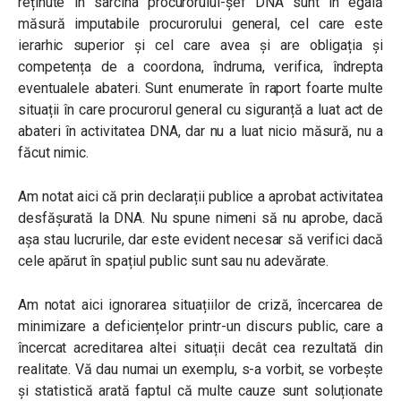
reținute în sarcina procurorului-șef DNA sunt în egală
măsură imputabile procurorului general, cel care este
ierarhic superior și cel care avea și are obligația și
competența de a coordona, îndruma, verifica, îndrepta
eventualele abateri. Sunt enumerate în raport foarte multe
situații în care procurorul general cu siguranță a luat act de
abateri în activitatea DNA, dar nu a luat nicio măsură, nu a
făcut nimic.
Am notat aici că prin declarații publice a aprobat activitatea
desfășurată la DNA. Nu spune nimeni să nu aprobe, dacă
așa stau lucrurile, dar este evident necesar să verifici dacă
cele apărut în spațiul public sunt sau nu adevărate.
Am notat aici ignorarea situațiilor de criză, încercarea de
minimizare a deficiențelor printr-un discurs public, care a
încercat acreditarea altei situații decât cea rezultată din
realitate. Vă dau numai un exemplu, s-a vorbit, se vorbește
și statistică arată faptul că multe cauze sunt soluționate