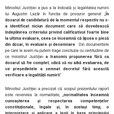
Ministrul Justiției a pus a la îndoială și legalitatea numirii
lui Augustin Lazăr în funcția de procuror general: „
În
dosarul de candidatură de la momentul respectiv nu s-
a identificat niciun document care să dovedească
îndeplinirea criteriului privind calificativul foarte bine
la ultima evaluare, ceea ce înseamnă că lipsea o piesă
din dosar, în evaluare și desemnare
. Din documentele
pe care le avem nu putem trage concluzia cu certitudine de
ce ministrul Justiției
a transmis propunerea fără ca
dosarul să fie complet
, a
dică să nu aibă evaluarea, de
ce președintele a semnat decretul fără această
verificare a legalității numirii
”.
Ministrul Justiției a precizat că scopul prezentului raport
este revenirea la normalitate, „
normalitatea înseamnă
cunoașterea și respectarea competențelor
constituționale, legale și, în același timp, o
interpretare și aplicare a legii în baza principiului