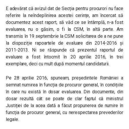
E adevărat că avizul dat de Secția pentru procurori nu face
referire la neîndeplinirea acestei cerințe, am încercat să
documentez acest raport, să văd ce se întâmplă, n-a fost
evaluarea, nu o găsim, o fi la CSM, în altă parte. Am
transmis în 19 septembrie la CSM solicitarea de a ne pune
la dispoziție rapoartele de evaluare din 2014-2016 și
2011-2013. Ni se răspunde că prezentul raportul de
evaluare a fost întocmit în 20 aprilie 2016, în trei
exemplare, deci cu mult după momentul candidaturii.
Pe 28 aprilie 2016, spuneam, președintele României a
semnat numirea în funcția de procuror general, în condițiile
în care nu există în dosar evaluarea. Din documente, din
dosar rezultă cât se poate de clar faptul că ministrul
Justiției de la acea dată a făcut propunerea de numire în
funcția de procuror general, cu nerespectarea prevederilor
legale.