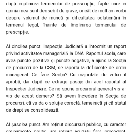
după împlinirea termenului de prescripție, fapte care în
opinia mea sunt deosebit de grave, oricât de mult am vorbi
despre volumul de muncă și dificultatea soluționării în
termenul legal, înainte de împlinirea termenului de
prescripție.
Al cincilea punct. Inspecție Judiciară a întocmit un raport
privind activitatea managerială la DNA. Raportul acela, care
avea puncte pozitive și puncte negative, a ajuns la Secția
de procurori de la CSM, se raporta la deficiențe de ordin
managerial. Ce face Secția? Cu majoritate de voturi îl
aprobă, dar după ce extrage pasaje din acel raportul al
Inspecției Judiciare. Ce ne spune procurorul general vis-a-
vis de acest demers? Să avem încredere în Secția de
procurori, că va da o soluție corectă, temeinică și că statul
de drept se consolidează.
Al șaselea punct. Am reținut discursuri publice, cu caracter
eminamente politic, am reținut acuzații fără precedent,