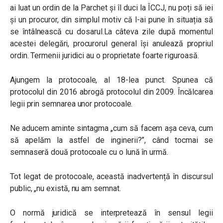
ai luat un ordin de la Parchet și îl duci la ÎCCJ, nu poți să iei
și un procuror, din simplul motiv că l-ai pune în situația să
se întâlnească cu dosarul.La câteva zile după momentul
acestei delegări, procurorul general își anulează propriul
ordin. Termenii juridici au o proprietate foarte riguroasă.
Ajungem la protocoale, al 18-lea punct. Spunea că
protocolul din 2016 abrogă protocolul din 2009. Încălcarea
legii prin semnarea unor protocoale.
Ne aducem aminte sintagma „cum să facem așa ceva, cum
să apelăm la astfel de inginerii?”, când tocmai se
semnaseră două protocoale cu o lună în urmă.
Tot legat de protocoale, această inadvertență în discursul
public, „nu există, nu am semnat.
O normă juridică se interpretează în sensul legii