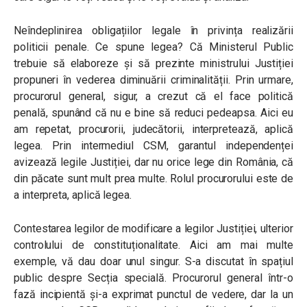
Neîndeplinirea obligațiilor legale în privința realizării
politicii penale. Ce spune legea? Că Ministerul Public
trebuie să elaboreze și să prezinte ministrului Justiției
propuneri în vederea diminuării criminalității. Prin urmare,
procurorul general, sigur, a crezut că el face politică
penală, spunând că nu e bine să reduci pedeapsa. Aici eu
am repetat, procurorii, judecătorii, interpretează, aplică
legea. Prin intermediul CSM, garantul independenței
avizează legile Justiției, dar nu orice lege din România, că
din păcate sunt mult prea multe. Rolul procurorului este de
a interpreta, aplică legea.
Contestarea legilor de modificare a legilor Justiției, ulterior
controlului de constituționalitate. Aici am mai multe
exemple, vă dau doar unul singur. S-a discutat în spațiul
public despre Secția specială. Procurorul general într-o
fază incipientă și-a exprimat punctul de vedere, dar la un