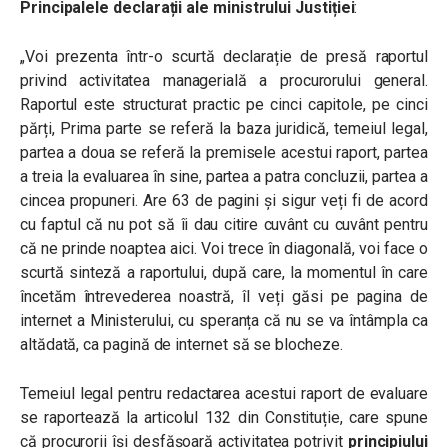
Principalele declarații ale ministrului Justiției
:
„Voi prezenta într-o scurtă declarație de presă raportul
privind activitatea managerială a procurorului general.
Raportul este structurat practic pe cinci capitole, pe cinci
părți, Prima parte se referă la baza juridică, temeiul legal,
partea a doua se referă la premisele acestui raport, partea
a treia la evaluarea în sine, partea a patra concluzii, partea a
cincea propuneri. Are 63 de pagini și sigur veți fi de acord
cu faptul că nu pot să îi dau citire cuvânt cu cuvânt pentru
că ne prinde noaptea aici. Voi trece în diagonală, voi face o
scurtă sinteză a raportului, după care, la momentul în care
încetăm întrevederea noastră, îl veți găsi pe pagina de
internet a Ministerului, cu speranța că nu se va întâmpla ca
altădată, ca pagină de internet să se blocheze.
Temeiul legal pentru redactarea acestui raport de evaluare
se raportează la articolul 132 din Constituție, care spune
că procurorii își desfășoară activitatea potrivit
principiului