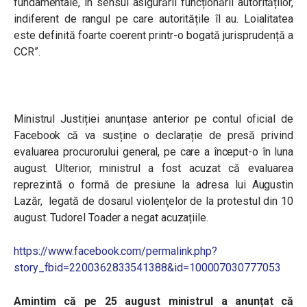
fundamentale, în sensul asigurării funcționării autorităților,
indiferent de rangul pe care autoritățile îl au. Loialitatea
este definită foarte coerent printr-o bogată jurisprudență a
CCR”.
Ministrul Justiției anunțase anterior pe contul oficial de
Facebook că va susține o declarație de presă privind
evaluarea procurorului general, pe care a început-o în luna
august. Ulterior, ministrul a fost acuzat că evaluarea
reprezintă o formă de presiune la adresa lui Augustin
Lazăr,
legată de dosarul violenţelor de la protestul din 10
august. Tudorel Toader a negat acuzațiile.
https://www.facebook.com/permalink.php?
story_fbid=2200362833541388&id=100007030777053
Amintim că pe 25 august ministrul a anunțat că