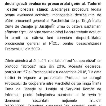
declanșează evaluarea procurorului general. Tudorel
Toader preciza atunci:
,,Declanșez procedura legală
pentru evaluarea activității manageriale desfășurată de
către procurorul general al Parchetului de pe lângă Înalta
Curte de Casație și Justiție!În urmă cu câteva săptămâni
afirmam faptul că vine vremea când fiecare trebuie evaluat.
În urmă cu câteva luni apreciam disponibilitatea
procurorului general al PÎCCJ pentru desecretizarea
Protocolului din 2009.
Zilele acestea aflăm că în realitate a fost “desecretizat” un
protocol “abrogat” încă din 2016. Aceasta deoarece,
potrivit art. 27 al Protocolului din decembrie 2016, “La data
intrării în vigoare a prezentului Protocol se abrogă
Protocolul de cooperare între Parchetul de pe lângă Înalta
Curte de Casație și Justiție și Serviciul Român de
Informații pentru îndeplinirea sarcinilor ce le revin în
domeniul securității naționale nr…..din