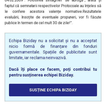
04.02.2009”.
Folosirea sintagmei “se abrogă”, arată și
faptul că semnatarii respectivelor Protocoale au înțeles să
le confere acestora valențe normative.Rezultatele
evaluării, însoțite de eventuale propuneri, vor fi făcute
publice în termen de cel mult 30 de zile!”.
Echipa Biziday nu a solicitat și nu a acceptat
nicio formă de finanțare din fonduri
guvernamentale. Spațiile de publicitate sunt
limitate, iar reclama neinvazivă.
Dacă îți place ce facem, poți contribui tu
pentru susținerea echipei Biziday.
SUSȚINE ECHIPA BIZIDAY