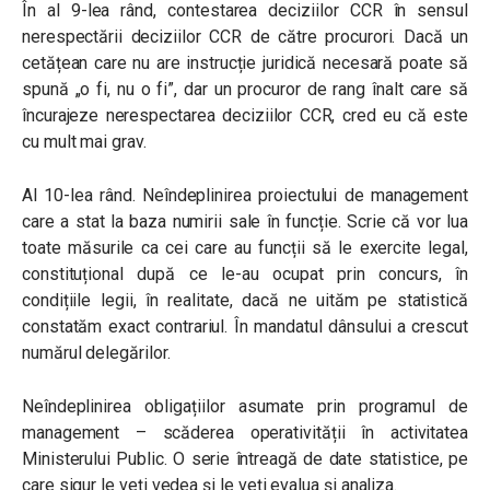
În al 9-lea rând, contestarea deciziilor CCR în sensul
nerespectării deciziilor CCR de către procurori. Dacă un
cetățean care nu are instrucție juridică necesară poate să
spună „o fi, nu o fi”, dar un procuror de rang înalt care să
încurajeze nerespectarea deciziilor CCR, cred eu că este
cu mult mai grav.
Al 10-lea rând. Neîndeplinirea proiectului de management
care a stat la baza numirii sale în funcție. Scrie că vor lua
toate măsurile ca cei care au funcții să le exercite legal,
constituțional după ce le-au ocupat prin concurs, în
condițiile legii, în realitate, dacă ne uităm pe statistică
constatăm exact contrariul. În mandatul dânsului a crescut
numărul delegărilor.
Neîndeplinirea obligațiilor asumate prin programul de
management – scăderea operativității în activitatea
Ministerului Public. O serie întreagă de date statistice, pe
care sigur le veți vedea și le veți evalua și analiza.