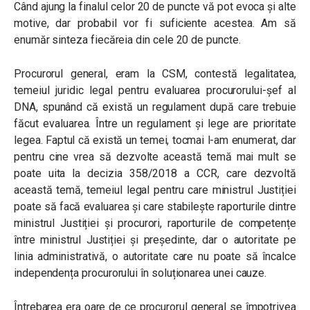
Când ajung la finalul celor 20 de puncte vă pot evoca și alte
motive, dar probabil vor fi suficiente acestea. Am să
enumăr sinteza fiecăreia din cele 20 de puncte.
Procurorul general, eram la CSM, contestă legalitatea,
temeiul juridic legal pentru evaluarea procurorului-șef al
DNA, spunând că există un regulament după care trebuie
făcut evaluarea. Între un regulament și lege are prioritate
legea. Faptul că există un temei, tocmai l-am enumerat, dar
pentru cine vrea să dezvolte această temă mai mult se
poate uita la decizia 358/2018 a CCR, care dezvoltă
această temă, temeiul legal pentru care ministrul Justiției
poate să facă evaluarea și care stabilește raporturile dintre
ministrul Justiției și procurori, raporturile de competențe
între ministrul Justiției și președinte, dar o autoritate pe
linia administrativă, o autoritate care nu poate să încalce
independența procurorului în soluționarea unei cauze.
Întrebarea era oare de ce procurorul general se împotrivea