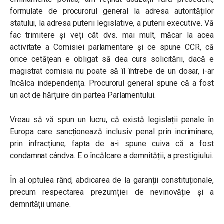
formulate de procurorul general la adresa autorităților
statului, la adresa puterii legislative, a puterii executive. Vă
fac trimitere și veți cât dvs. mai mult, măcar la acea
activitate a Comisiei parlamentare și ce spune CCR, că
orice cetățean e obligat să dea curs solicitării, dacă e
magistrat comisia nu poate să îl întrebe de un dosar, i-ar
încălca independența. Procurorul general spune că a fost
un act de hărțuire din partea Parlamentului.
Vreau să vă spun un lucru, că există legislații penale în
Europa care sancționează inclusiv penal prin incriminare,
prin infracțiune, fapta de a-i spune cuiva că a fost
condamnat cândva. E o încălcare a demnității, a prestigiului.
În al optulea rând, abdicarea de la garanții constituționale,
precum respectarea prezumției de nevinovăție și a
demnității umane.