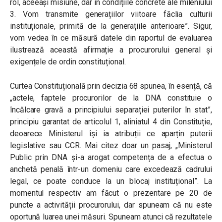
rol, aceeași misiune, dar în condițiile concrete ale mileniului
3. Vom transmite generațiilor viitoare făclia culturii
instituționale, primită de la generațiile anterioare”. Sigur,
vom vedea în ce măsură datele din raportul de evaluarea
ilustrează această afirmație a procurorului general și
exigențele de ordin constituțional.
Curtea Constituțională prin decizia 68 spunea, în esență, că
„actele, faptele procurorilor de la DNA constituie o
încălcare gravă a principiului separației puterilor în stat”,
principiu garantat de articolul 1, aliniatul 4 din Constituție,
deoarece Ministerul își ia atribuții ce aparțin puterii
legislative sau CCR. Mai citez doar un pasaj, „Ministerul
Public prin DNA și-a arogat competența de a efectua o
anchetă penală într-un domeniu care excedează cadrului
legal, ce poate conduce la un blocaj instituțional”. La
momentul respectiv am făcut o prezentare pe 20 de
puncte a activității procurorului, dar spuneam că nu este
oportună luarea unei măsuri. Spuneam atunci că rezultatele