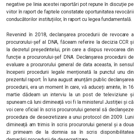
negative pe linia acestei raportări pot repune în discuție pe
viitor în raport de faptele constatate oportunitatea revocării
conducătorilor instituțiilor, în raport cu legea fundamentală.
Revenind în 2018, declanșarea procedurii de revocare a
procurorului-șef al DNA, făceam referire la decizia CCR și
la decretul președintelui, prin care a dispus revocarea din
funcție a procurorului-șef DNA. Declanșarea procedurii de
evaluare a procurorului general de data aceasta, în sensul
începerii procedurii legale menționată la punctul unu din
prezentul raport. În luna august anunțăm public declanșarea
procedurii, era un moment în care, vă aduceți aminte, în 16
martie dădeam un interviu la un post de televiziune și
spuneam că luni dimineață voi fi la ministerul Justiției și că
voi cere oficial în scris procurorului general să declanșeze
procedura de desecretizare a unui protocol din 2009. Luni
dimineață am trimis în scris procurorului general și a doua
zi primeam de la domnia sa în scris disponibilitatea
demarării procedurii de desecretizare.