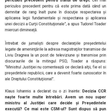
periculos precedent pentru statul de drept.
Cel mai
periculos precedent pentru că este prima dată când un
demnitar de rang înalt pune în discuţie respectarea şi
aplicarea legii fundamentale şi respectarea şi aplicarea
unei decizii a Curţii Constituţionale”, a spus Tudorel Toader
miercuri dimineață.
Întrebat de jurnalişti despre declaraţiile preşedintelui
legate de ameninţările la adresa magistraţilor transmise de
Liviu Dragnea la un post de televiziune și transmise prin
discursurile de la mitingul PSD, Toader a răspuns:
“Ministrul Justiţiei nu comentează ce declară alţii, fie el si
preşedintele republicii, care a devenit foarte cunoscator în
ale Dreptului Constituţiional”.
Klaus Iohannis a declarat cu o zi înainte:
Decizia CCR
naște foarte multe întrebări. Avem un nou super
ministru al Justiției care decide și Președintele
execută? Ce mai este CSM-ul? Sunt dispus să pun