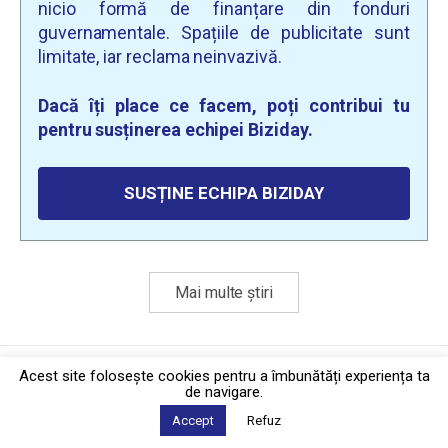
nicio formă de finanțare din fonduri
guvernamentale. Spațiile de publicitate sunt
limitate, iar reclama neinvazivă.
Dacă îți place ce facem, poți contribui tu
pentru susținerea echipei Biziday.
SUSȚINE ECHIPA BIZIDAY
Mai multe știri
Politica de confidențialitate
·
Contact
Acest site foloseşte cookies pentru a îmbunătăți experiența ta
2026 © Biziday
de navigare.
Accept
Refuz