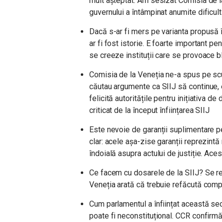
mult așteptat. Am sesizat Comisia de l
guvernului a întâmpinat anumite dificultă
Dacă s-ar fi mers pe varianta propusă 
ar fi fost istorie. E foarte important p
se creeze instituții care se provoace blo
Comisia de la Veneția ne-a spus pe scur
căutau argumente ca SIIJ să continue, 
felicită autoritățile pentru inițiativa d
criticat de la început înființarea SIIJ
Este nevoie de garanții suplimentare p
clar: acele așa-zise garanții reprezintă
îndoială asupra actului de justiție. Aces
Ce facem cu dosarele de la SIIJ? Se res
Veneția arată că trebuie refăcută com
Cum parlamentul a înființat această secț
poate fi neconstituțional. CCR confirmă