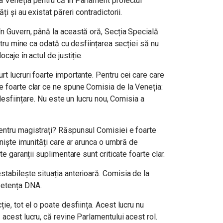
a Veneția pentru că în Parlament proiectul
ți și au existat păreri contradictorii.
în Guvern, până la această oră, Secția Specială
entru mine ca odată cu desființarea secției să nu
caje în actul de justiție.
t lucruri foarte importante. Pentru cei care care
e foarte clar ce ne spune Comisia de la Veneția:
e desființare. Nu este un lucru nou, Comisia a
entru magistrați?
Răspunsul Comisiei e foarte
 niște imunități care ar arunca o umbră de
te garanții suplimentare sunt criticate foarte clar.
tabilește situația anterioară. Comisia de la
petența DNA.
ie, tot el o poate desființa. Acest lucru nu
 acest lucru, că revine Parlamentului acest rol.