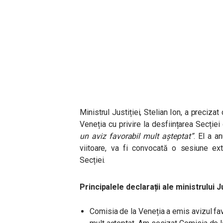
Ministrul Justiției, Stelian Ion, a preciz
Veneția cu privire la desființarea Secției 
un aviz favorabil mult așteptat”
. El a a
viitoare, va fi convocată o sesiune ext
Secției.
Principalele declarații ale ministrului Ju
Comisia de la Veneția a emis avizul favo