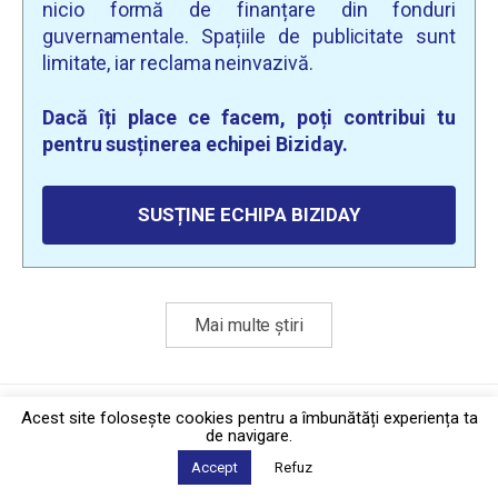
nicio formă de finanțare din fonduri
guvernamentale. Spațiile de publicitate sunt
limitate, iar reclama neinvazivă.
Dacă îți place ce facem, poți contribui tu
pentru susținerea echipei Biziday.
SUSȚINE ECHIPA BIZIDAY
Mai multe știri
Politica de confidențialitate
·
Contact
Acest site foloseşte cookies pentru a îmbunătăți experiența ta
2026 © Biziday
de navigare.
Accept
Refuz