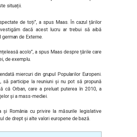
te situații.
espectate de toți”, a spus Maas. În cazul țărilor
nvestigăm dacă acest lucru ar trebui să aibă
ul german de Externe.
 înțeleasă acolo”, a spus Maas despre țările care
ei, de exemplu.
endată miercuri din grupul Popularilor Europeni.
să participe la reuniuni și nu pot să propună
ză că Orban, care a preluat puterea în 2010, a
nțelor și a mass-mediei.
 și România cu privire la măsurile legislative
l de drept și alte valori europene de bază.