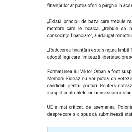
finanțărilor ar putea oferi o pârghie în aces
,,Există principii de bază care trebuie r
membre care le încalcă, ,,trebuie să i
consecințe financiare”, a adăugat ministr
,,Reducerea finanțării este singura limbă
adoptă legi care limitează libertatea pres
Formațiunea lui Viktor Orban a fost susp
Membrii Fidesz nu vor putea să voteze, 
candidați pentru posturi. Reuters notea
înăsprit controalele inclusiv asupra insta
UE a mai criticat, de asemenea, Polonia
despre care s-a spus că subminează statu