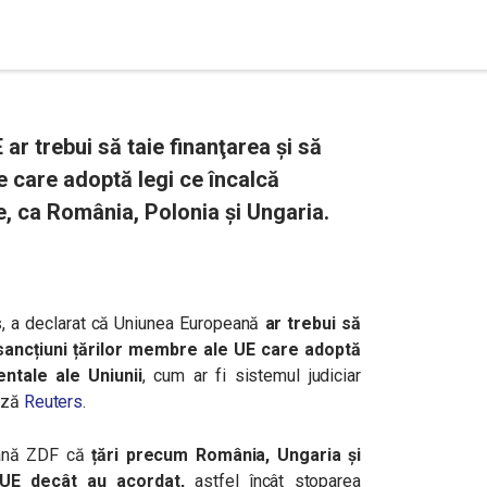
ar trebui să taie finanţarea şi să
 care adoptă legi ce încalcă
, ca România, Polonia și Ungaria.
, a declarat că Uniunea Europeană
ar trebui să
sancțiuni țărilor membre ale UE care adoptă
entale ale Uniunii
, cum ar fi sistemul judiciar
ează
Reuters
.
mană ZDF că
țări precum România, Ungaria și
i UE decât au acordat,
astfel încât stoparea