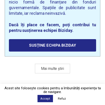
nicio formă de finanțare din fonduri
guvernamentale. Spațiile de publicitate sunt
limitate, iar reclama neinvazivă.
Dacă îți place ce facem, poți contribui tu
pentru susținerea echipei Biziday.
SUSȚINE ECHIPA BIZIDAY
Mai multe știri
Politica de confidențialitate
·
Contact
Acest site foloseşte cookies pentru a îmbunătăți experiența ta
2026 © Biziday
de navigare.
Accept
Refuz