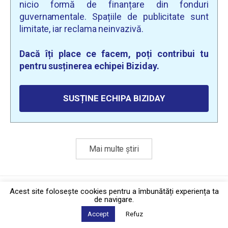
nicio formă de finanțare din fonduri
guvernamentale. Spațiile de publicitate sunt
limitate, iar reclama neinvazivă.
Dacă îți place ce facem, poți contribui tu
pentru susținerea echipei Biziday.
SUSȚINE ECHIPA BIZIDAY
Mai multe știri
Politica de confidențialitate
·
Contact
Acest site foloseşte cookies pentru a îmbunătăți experiența ta
2026 © Biziday
de navigare.
Accept
Refuz