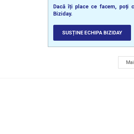
Dacă îți place ce facem, poți c
Biziday.
SUSȚINE ECHIPA BIZIDAY
Mai 